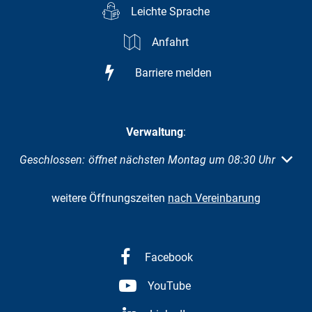
Leichte Sprache
Anfahrt
Barriere melden
Verwaltung
:
Klicken, um weitere Öffnungs- oder Schließzeiten auszuble
Geschlossen:
öffnet nächsten Montag um 08:30 Uhr
weitere Öffnungszeiten
nach Vereinbarung
Facebook
YouTube